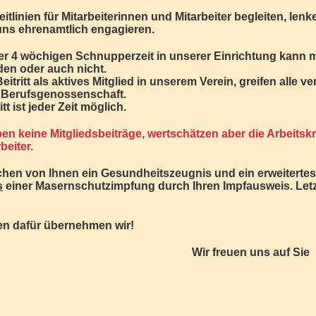
itlinien für Mitarbeiterinnen und Mitarbeiter begleiten, len
 uns ehrenamtlich engagieren.
er 4 wöchigen Schnupperzeit in unserer Einrichtung kann m
den oder auch nicht.
eitritt als aktives Mitglied in unserem Verein, greifen all
 Berufsgenossenschaft.
tt ist jeder Zeit möglich.
en keine Mitgliedsbeiträge, wertschätzen aber die Arbeitskr
beiter.
chen von Ihnen ein Gesundheitszeugnis und ein erweitertes
s
einer Masernschutzimpfung durch Ihren Impfausweis. Letzte
en dafür übernehmen wir!
Wir freuen uns auf Sie