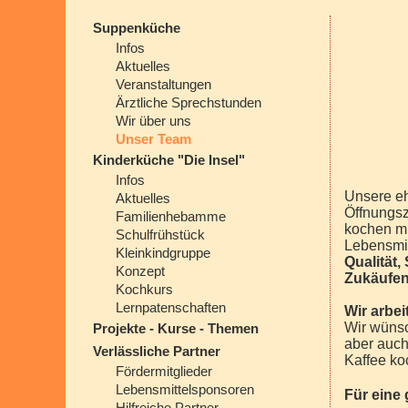
Suppenküche
Infos
Aktuelles
Veranstaltungen
Ärztliche Sprechstunden
Wir über uns
Unser Team
Kinderküche "Die Insel"
Infos
Unsere eh
Aktuelles
Öffnungsz
Familienhebamme
kochen mi
Schulfrühstück
Lebensmit
Kleinkindgruppe
Qualität
Konzept
Zukäufen 
Kochkurs
Lernpatenschaften
Wir arbe
Wir wünsc
Projekte - Kurse - Themen
aber auch
Verlässliche Partner
Kaffee ko
Fördermitglieder
Lebensmittelsponsoren
Für eine 
Hilfreiche Partner