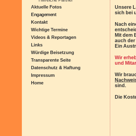
Aktuelle Fotos
Unsere Le
sich bei
Engagement
Kontakt
Nach ein
Wichtige Termine
entschei
Mit dem B
Videos & Reportagen
auch der
Links
Ein Austri
Würdige Beisetzung
Wir erheb
Transparente Seite
und Mitar
Datenschutz & Haftung
Wir brau
Impressum
Nachwei
Home
sind.
Die Kost