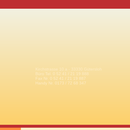
Kirchstrasse 10 a - 33330 Gütersloh
Büro Tel. 0 52 41 / 21 19 888
Fax Nr. 0 52 41 / 21 19 887
Handy Nr. 0173 / 72 68 347